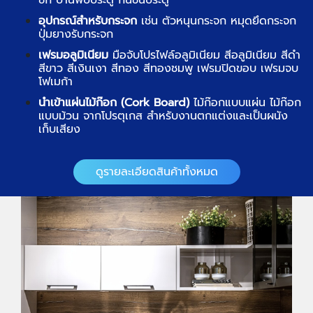
อุปกรณ์สำหรับกระจก
เช่น ตัวหนุนกระจก หมุดยึดกระจก
ปุ่มยางรับกระจก
เฟรมอลูมิเนียม
มือจับโปรไฟล์อลูมิเนียม สีอลูมิเนียม สีดำ
สีขาว สีเงินเงา สีทอง สีทองชมพู เฟรมปิดขอบ เฟรมจบ
โฟเมก้า
นำเข้าแผ่นไม้ก๊อก (Cork Board)
ไม้ก๊อกแบบแผ่น ไม้ก๊อก
แบบม้วน จากโปรตุเกส สำหรับงานตกแต่งและเป็นผนัง
เก็บเสียง
ดูรายละเอียดสินค้าทั้งหมด