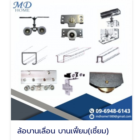
ล้อบานเลื่อน บานเฟี้ยม(เซี้ยม)